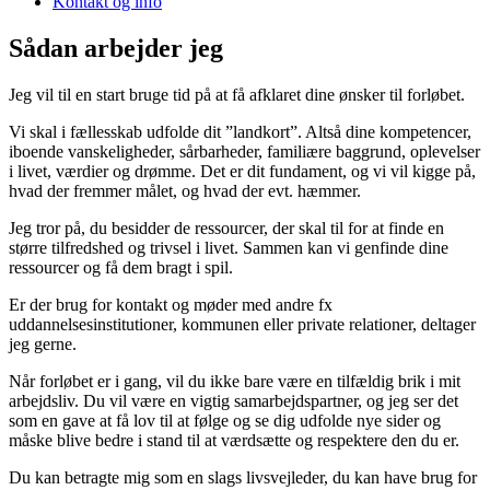
Kontakt og info
Sådan arbejder jeg
Jeg vil til en start bruge tid på at få afklaret dine ønsker til forløbet.
Vi skal i fællesskab udfolde dit ”landkort”. Altså dine kompetencer,
iboende vanskeligheder, sårbarheder, familiære baggrund, oplevelser
i livet, værdier og drømme. Det er dit fundament, og vi vil kigge på,
hvad der fremmer målet, og hvad der evt. hæmmer.
Jeg tror på, du besidder de ressourcer, der skal til for at finde en
større tilfredshed og trivsel i livet. Sammen kan vi genfinde dine
ressourcer og få dem bragt i spil.
Er der brug for kontakt og møder med andre fx
uddannelsesinstitutioner, kommunen eller private relationer, deltager
jeg gerne.
Når forløbet er i gang, vil du ikke bare være en tilfældig brik i mit
arbejdsliv. Du vil være en vigtig samarbejdspartner, og jeg ser det
som en gave at få lov til at følge og se dig udfolde nye sider og
måske blive bedre i stand til at værdsætte og respektere den du er.
Du kan betragte mig som en slags livsvejleder, du kan have brug for