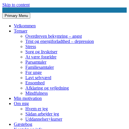
Skip to content
Primary Menu
AnneMøllerMadsenSamtaler.dk
Udviklende samtaler
Velkommen
Temaer
Overdreven bekymring – angst
Trist og energiforladthed – depression
Stress
Sorg og livskriser
At være forældre
Parsamtaler
Familiesamtaler
For unge
Lavt selvværd
Ensomhed
Afklaring og vejledning
Mindfulness
Min motivation
Om mig
Hvem er jeg
Sådan arbejder jeg
Uddannelser+kurser
Gæstebog