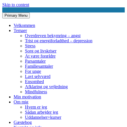
Skip to content
Primary Menu
AnneMøllerMadsenSamtaler.dk
Udviklende samtaler
Velkommen
Temaer
Overdreven bekymring – angst
Trist og energiforladthed – depression
Stress
Sorg og livskriser
At være forældre
Parsamtaler
Familiesamtaler
For unge
Lavt selvværd
Ensomhed
Afklaring og vejledning
Mindfulness
Min motivation
Om mig
Hvem er jeg
Sådan arbejder jeg
Uddannelser+kurser
Gæstebog