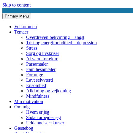
Skip to content
Primary Menu
AnneMøllerMadsenSamtaler.dk
Udviklende samtaler
Velkommen
Temaer
Overdreven bekymring – angst
Trist og energiforladthed – depression
Stress
Sorg og livskriser
At være forældre
Parsamtaler
Familiesamtaler
For unge
Lavt selvværd
Ensomhed
Afklaring og vejledning
Mindfulness
Min motivation
Om mig
Hvem er jeg
Sådan arbejder jeg
Uddannelser+kurser
Gæstebog