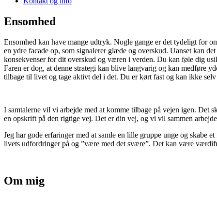
Kontakt og info
Ensomhed
Ensomhed kan have mange udtryk. Nogle gange er det tydeligt for omgiv
en ydre facade op, som signalerer glæde og overskud. Uanset kan det 
konsekvenser for dit overskud og væren i verden. Du kan føle dig usikk
Faren er dog, at denne strategi kan blive langvarig og kan medføre yde
tilbage til livet og tage aktivt del i det. Du er kørt fast og kan ikke selv
I samtalerne vil vi arbejde med at komme tilbage på vejen igen. Det sker
en opskrift på den rigtige vej. Det er din vej, og vi vil sammen arbejd
Jeg har gode erfaringer med at samle en lille gruppe unge og skabe e
livets udfordringer på og ”være med det svære”. Det kan være værdiful
Om mig