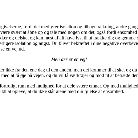
elserne, fordi det medfører isolation og tilbagetrækning, andre gange e
være svært at åbne op og tale med nogen om det; også fordi ensomhed o
er og uelsket og kan mest af alt have lyst til at trække dig og gemme d
rligere isolation og angst. Du bliver bekræftet i dine negative overbev
 se en vej ud.
Men der er en vej!
 ikke fra den ene dag til den anden, men det kommer til at ske, og du vil
e med at få øje på vejen, og du vil få værktøjer og mod til at betræde den
t fortroligt rum med mulighed for at dele svære emner. Og med mulighe
dt at opleve, at du ikke står alene med din følelse af ensomhed.