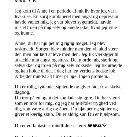
Maria S. B.
Jeg kom til Anne i en periode af mit liv hvor jeg var i
livskrise. En sorg kombineret med angst og depression
havde væltet mig, jeg var blevet sygemeldt, havde
mistet troen på mig selv og anede ikke, hvad jeg ville
og kunne.
Anne, du har hjulpet mig rigtig meget. Jeg blev
raskmeldt, Sorgen blev mindre men den vil altid være
der, men har lært at leve med den. Jeg fik værktøjer til
at tackle min angst og stress. Det gjorde mig stærk og
selvsikker og troen på mig selv voksede. Jeg fik arbejde
og kan holde til det. I dag har jeg verdens bedste job.
Arbejder mindst 34 timer pr uge. Ingen problem.
Du er rolig, lyttende, støttende og giver råd, fx at skrive
dagbog.
Du tror på en og at det kan lade sig gøre. Du har været
som en mor for mig, og jeg har følt/føler tryghed ved
dig, kan være ærlig og åben. Du hjælper og støtter og
giver et kærlig skub. Du er aldrig sur. Du er hjælpsom.
Du er en fantastisk mindfulness lærer ❤️❤️🙏🌸