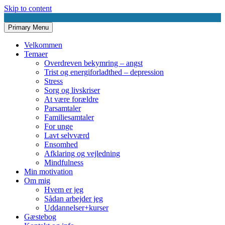
Skip to content
Primary Menu
AnneMøllerMadsenSamtaler.dk
Udviklende samtaler
Velkommen
Temaer
Overdreven bekymring – angst
Trist og energiforladthed – depression
Stress
Sorg og livskriser
At være forældre
Parsamtaler
Familiesamtaler
For unge
Lavt selvværd
Ensomhed
Afklaring og vejledning
Mindfulness
Min motivation
Om mig
Hvem er jeg
Sådan arbejder jeg
Uddannelser+kurser
Gæstebog