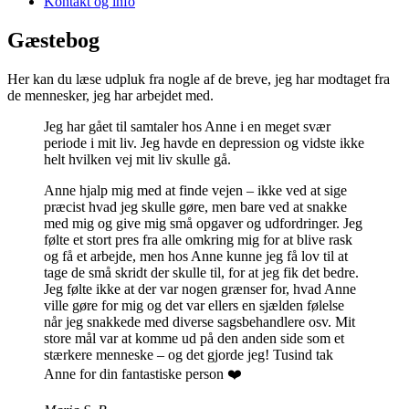
Kontakt og info
Gæstebog
Her kan du læse udpluk fra nogle af de breve, jeg har modtaget fra
de mennesker, jeg har arbejdet med.
Jeg har gået til samtaler hos Anne i en meget svær
periode i mit liv. Jeg havde en depression og vidste ikke
helt hvilken vej mit liv skulle gå.
Anne hjalp mig med at finde vejen – ikke ved at sige
præcist hvad jeg skulle gøre, men bare ved at snakke
med mig og give mig små opgaver og udfordringer. Jeg
følte et stort pres fra alle omkring mig for at blive rask
og få et arbejde, men hos Anne kunne jeg få lov til at
tage de små skridt der skulle til, for at jeg fik det bedre.
Jeg følte ikke at der var nogen grænser for, hvad Anne
ville gøre for mig og det var ellers en sjælden følelse
når jeg snakkede med diverse sagsbehandlere osv. Mit
store mål var at komme ud på den anden side som et
stærkere menneske – og det gjorde jeg! Tusind tak
Anne for din fantastiske person ❤️