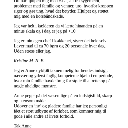
Du har hjulpen mig med ALT, alt fra sygemeldt,
problemer med familie og venner, uro, hvorfor kroppen
siger og gør ting, hvad det betyder. Hjulpet og støttet
mig med en korsbåndskade.
Jeg var helt i kælderen da vi lærte hinanden på en
minus skala og i dag er jeg på +10.
Jeg er min egen chef i køkkenet, styrer det hele selv.
Laver mad til ca 70 børn og 20 personale hver dag.
Uden stress eller jag.
Kristine M. N. B.
Jeg er Anne dybfølt taknemmelig for hendes indsigt,
nærvær og yderst faglig kompetente hjælp i en periode,
hvor min familie havde brug for støtte til at rette op på
nogle uheldige mønstre.
Anne peger på det væsentlige på en indsigtsfuld, skarp
og nænsom måde.
Udover en ‘ny’ og gladere familie har jeg personligt
fået et stort udbytte af forløbet, som kommer mig til
gode i alle andre af livets forhold.
Tak Anne.