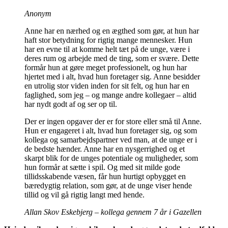
Anonym
Anne har en nærhed og en ægthed som gør, at hun har
haft stor betydning for rigtig mange mennesker. Hun
har en evne til at komme helt tæt på de unge, være i
deres rum og arbejde med de ting, som er svære. Dette
formår hun at gøre meget professionelt, og hun har
hjertet med i alt, hvad hun foretager sig. Anne besidder
en utrolig stor viden inden for sit felt, og hun har en
faglighed, som jeg – og mange andre kollegaer – altid
har nydt godt af og ser op til.
Der er ingen opgaver der er for store eller små til Anne.
Hun er engageret i alt, hvad hun foretager sig, og som
kollega og samarbejdspartner ved man, at de unge er i
de bedste hænder. Anne har en nysgerrighed og et
skarpt blik for de unges potentiale og muligheder, som
hun formår at sætte i spil. Og med sit milde gode
tillidsskabende væsen, får hun hurtigt opbygget en
bæredygtig relation, som gør, at de unge viser hende
tillid og vil gå rigtig langt med hende.
Allan Skov Eskebjerg – kollega gennem 7 år i Gazellen